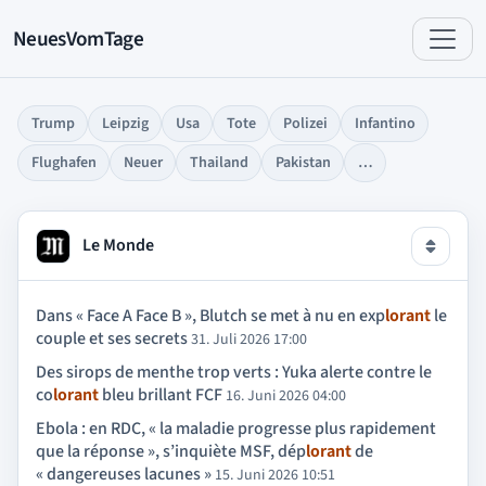
NeuesVomTage
Trump
Leipzig
Usa
Tote
Polizei
Infantino
Flughafen
Neuer
Thailand
Pakistan
…
Le Monde
Dans « Face A Face B », Blutch se met à nu en exp
lorant
le
couple et ses secrets
31. Juli 2026 17:00
Des sirops de menthe trop verts : Yuka alerte contre le
co
lorant
bleu brillant FCF
16. Juni 2026 04:00
Ebola : en RDC, « la maladie progresse plus rapidement
que la réponse », s’inquiète MSF, dép
lorant
de
« dangereuses lacunes »
15. Juni 2026 10:51