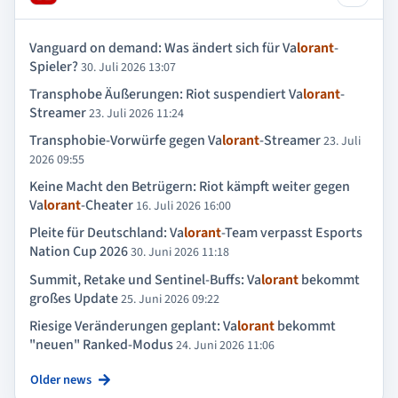
Vanguard on demand: Was ändert sich für Va
lorant
-
Spieler?
30. Juli 2026 13:07
Transphobe Äußerungen: Riot suspendiert Va
lorant
-
Streamer
23. Juli 2026 11:24
Transphobie-Vorwürfe gegen Va
lorant
-Streamer
23. Juli
2026 09:55
Keine Macht den Betrügern: Riot kämpft weiter gegen
Va
lorant
-Cheater
16. Juli 2026 16:00
Pleite für Deutschland: Va
lorant
-Team verpasst Esports
Nation Cup 2026
30. Juni 2026 11:18
Summit, Retake und Sentinel-Buffs: Va
lorant
bekommt
großes Update
25. Juni 2026 09:22
Riesige Veränderungen geplant: Va
lorant
bekommt
"neuen" Ranked-Modus
24. Juni 2026 11:06
Older news