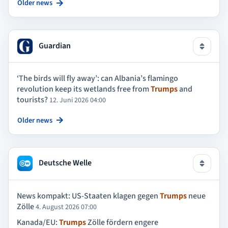
Older news
Guardian
‘The birds will fly away’: can Albania’s flamingo
revolution keep its wetlands free from
Trumps
and
tourists?
12. Juni 2026 04:00
Older news
Deutsche Welle
News kompakt: US-Staaten klagen gegen
Trumps
neue
Zölle
4. August 2026 07:00
Kanada/EU:
Trumps
Zölle fördern engere