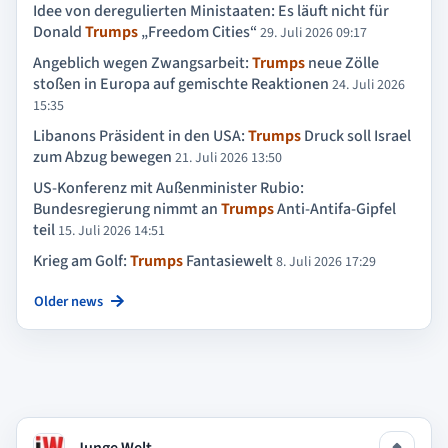
Idee von deregulierten Ministaaten: Es läuft nicht für
Donald
Trumps
„Freedom Cities“
29. Juli 2026 09:17
Angeblich wegen Zwangsarbeit:
Trumps
neue Zölle
stoßen in Europa auf gemischte Reaktionen
24. Juli 2026
15:35
Libanons Präsident in den USA:
Trumps
Druck soll Israel
zum Abzug bewegen
21. Juli 2026 13:50
US-Konferenz mit Außenminister Rubio:
Bundesregierung nimmt an
Trumps
Anti-Antifa-Gipfel
teil
15. Juli 2026 14:51
Krieg am Golf:
Trumps
Fantasiewelt
8. Juli 2026 17:29
Older news
Junge Welt