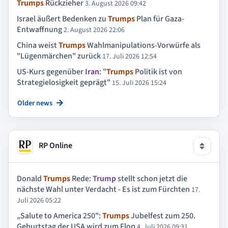
Trumps
Rückzieher
3. August 2026 09:42
Israel äußert Bedenken zu
Trumps
Plan für Gaza-
Entwaffnung
2. August 2026 22:06
China weist
Trumps
Wahlmanipulations-Vorwürfe als
"Lügenmärchen" zurück
17. Juli 2026 12:54
US-Kurs gegenüber
Iran
: "
Trumps
Politik ist von
Strategielosigkeit geprägt"
15. Juli 2026 15:24
Older news
RP Online
Donald
Trumps
Rede:
Trump
stellt schon jetzt die
nächste Wahl unter Verdacht - Es ist zum Fürchten
17.
Juli 2026 05:22
„Salute to America 250":
Trumps
Jubelfest zum 250.
Geburtstag der USA wird zum Flop
4. Juli 2026 09:31