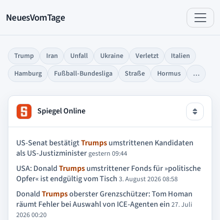
NeuesVomTage
Trump
Iran
Unfall
Ukraine
Verletzt
Italien
Hamburg
Fußball-Bundesliga
Straße
Hormus
…
Spiegel Online
US-Senat bestätigt
Trumps
umstrittenen Kandidaten
als US-Justizminister
gestern 09:44
USA: Donald
Trumps
umstrittener Fonds für »politische
Opfer« ist endgültig vom Tisch
3. August 2026 08:58
Donald
Trumps
oberster Grenzschützer: Tom Homan
räumt Fehler bei Auswahl von ICE-Agenten ein
27. Juli
2026 00:20