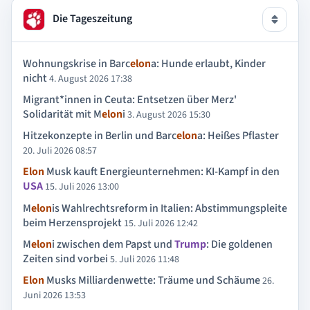
Die Tageszeitung
Wohnungskrise in Barc
elon
a: Hunde erlaubt, Kinder
nicht
4. August 2026 17:38
Mi­gran­t*in­nen in Ceuta: Entsetzen über Merz'
Solidarität mit M
elon
i
3. August 2026 15:30
Hitzekonzepte in Berlin und Barc
elon
a: Heißes Pflaster
20. Juli 2026 08:57
Elon
Musk kauft Energieunternehmen: KI-Kampf in den
USA
15. Juli 2026 13:00
M
elon
is Wahlrechtsreform in Italien: Abstimmungspleite
beim Herzensprojekt
15. Juli 2026 12:42
M
elon
i zwischen dem Papst und
Trump
: Die goldenen
Zeiten sind vorbei
5. Juli 2026 11:48
Elon
Musks Milliardenwette: Träume und Schäume
26.
Juni 2026 13:53