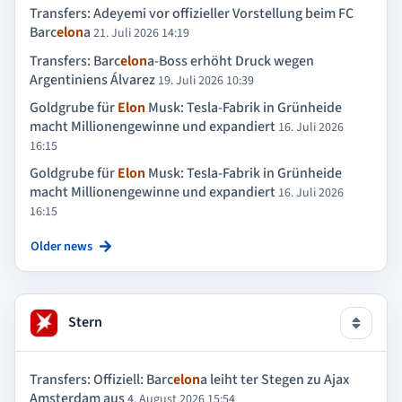
Transfers: Adeyemi vor offizieller Vorstellung beim FC
Barc
elon
a
21. Juli 2026 14:19
Transfers: Barc
elon
a-Boss erhöht Druck wegen
Argentiniens Álvarez
19. Juli 2026 10:39
Goldgrube für
Elon
Musk: Tesla-Fabrik in Grünheide
macht Millionengewinne und expandiert
16. Juli 2026
16:15
Goldgrube für
Elon
Musk: Tesla-Fabrik in Grünheide
macht Millionengewinne und expandiert
16. Juli 2026
16:15
Older news
Stern
Transfers: Offiziell: Barc
elon
a leiht ter Stegen zu Ajax
Amsterdam aus
4. August 2026 15:54