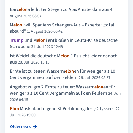
Barc
elon
a leiht ter Stegen zu Ajax Amsterdam aus
4.
August 2026 08:07
M
elon
i will Spaniens Schengen-Aus – Experte: „total
absurd”
1. August 2026 06:42
Trump
und M
elon
i entblößen in Ceuta-Krise deutsche
Schwäche
31. Juli 2026 12:48
Ist Weidel die deutsche M
elon
i? Es sieht leider danach
aus
28. Juli 2026 13:13
Ernte ist zu teuer: Wasserm
elon
en für weniger als 10
Cent vergammeln auf den Feldern
26. Juli 2026 05:27
Angebot zu groß, Ernte zu teuer: Wasserm
elon
en für
weniger als 10 Cent vergammeln auf den Feldern
24. Juli
2026 04:15
Elon
Musk plant eigene KI-Verfilmung der „Odyssee“
22.
Juli 2026 19:00
Older news