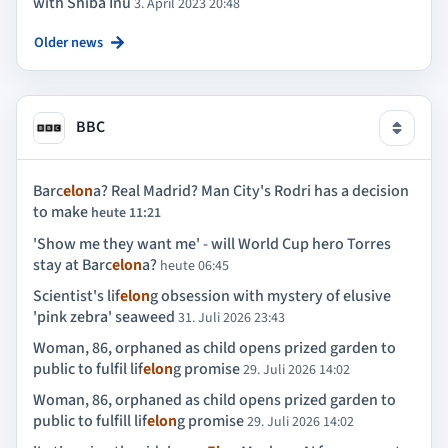
with Shiba Inu
3. April 2023 20:48
Older news
BBC
Barc
elon
a? Real Madrid? Man City's Rodri has a decision
to make
heute 11:21
'Show me they want me' - will World Cup hero Torres
stay at Barc
elon
a?
heute 06:45
Scientist's lif
elon
g obsession with mystery of elusive
'pink zebra' seaweed
31. Juli 2026 23:43
Woman, 86, orphaned as child opens prized garden to
public to fulfil lif
elon
g promise
29. Juli 2026 14:02
Woman, 86, orphaned as child opens prized garden to
public to fulfill lif
elon
g promise
29. Juli 2026 14:02