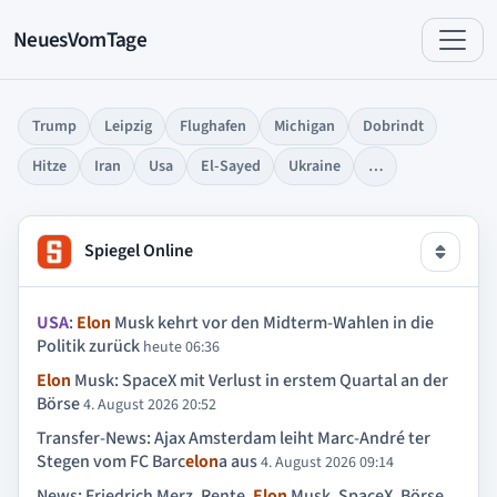
NeuesVomTage
Trump
Leipzig
Flughafen
Michigan
Dobrindt
Hitze
Iran
Usa
El-Sayed
Ukraine
…
Spiegel Online
USA
:
Elon
Musk kehrt vor den Midterm-Wahlen in die
Politik zurück
heute 06:36
Elon
Musk: SpaceX mit Verlust in erstem Quartal an der
Börse
4. August 2026 20:52
Transfer-News: Ajax Amsterdam leiht Marc-André ter
Stegen vom FC Barc
elon
a aus
4. August 2026 09:14
News: Friedrich Merz, Rente,
Elon
Musk, SpaceX, Börse,