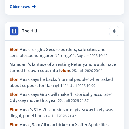
Older news
The Hill
Elon
Musk is right: Secure borders, safe cities and
sensible spending aren’t ‘fringe’
1. August 2026 10:42
Mamdani’s fantasy of arresting Netanyahu would have
turned his own cops into f
elon
s
25. Juli 2026 20:11
Elon
Musk says he backs ‘normal people’ when asked
about support for ‘far right’
24. Juli 2026 19:00
Elon
Musk says Grok will make ‘historically accurate’
Odyssey movie this year
22. Juli 2026 21:37
Elon
Musk’s $1M Wisconsin voter giveaway likely was
illegal, panel finds
14. Juli 2026 21:43
Elon
Musk, Sam Altman bicker on X after Apple files