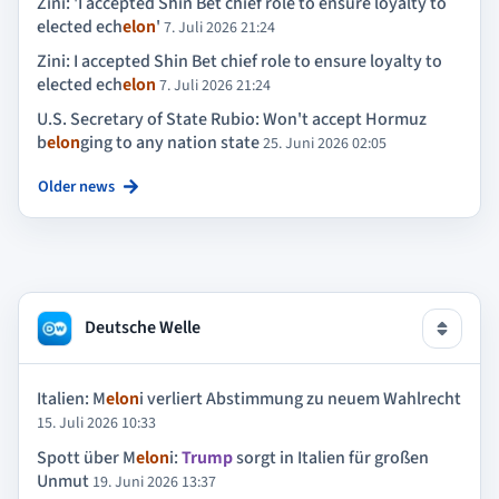
Zini: 'I accepted Shin Bet chief role to ensure loyalty to
elected ech
elon
'
7. Juli 2026 21:24
Zini: I accepted Shin Bet chief role to ensure loyalty to
elected ech
elon
7. Juli 2026 21:24
U.S. Secretary of State Rubio: Won't accept Hormuz
b
elon
ging to any nation state
25. Juni 2026 02:05
Older news
Deutsche Welle
Italien: M
elon
i verliert Abstimmung zu neuem Wahlrecht
15. Juli 2026 10:33
Spott über M
elon
i:
Trump
sorgt in Italien für großen
Unmut
19. Juni 2026 13:37