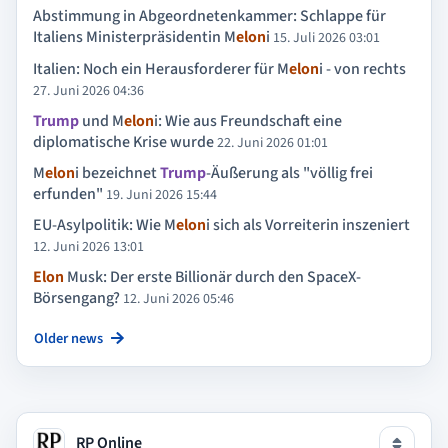
Abstimmung in Abgeordnetenkammer: Schlappe für
Italiens Ministerpräsidentin M
elon
i
15. Juli 2026 03:01
Italien: Noch ein Herausforderer für M
elon
i - von rechts
27. Juni 2026 04:36
Trump
und M
elon
i: Wie aus Freundschaft eine
diplomatische Krise wurde
22. Juni 2026 01:01
M
elon
i bezeichnet
Trump
-Äußerung als "völlig frei
erfunden"
19. Juni 2026 15:44
EU-Asylpolitik: Wie M
elon
i sich als Vorreiterin inszeniert
12. Juni 2026 13:01
Elon
Musk: Der erste Billionär durch den SpaceX-
Börsengang?
12. Juni 2026 05:46
Older news
RP Online