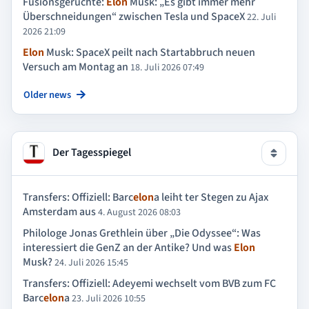
Fusionsgerüchte:
Elon
Musk: „Es gibt immer mehr
Überschneidungen“ zwischen Tesla und SpaceX
22. Juli
2026 21:09
Elon
Musk: SpaceX peilt nach Startabbruch neuen
Versuch am Montag an
18. Juli 2026 07:49
Older news
Der Tagesspiegel
Transfers: Offiziell: Barc
elon
a leiht ter Stegen zu Ajax
Amsterdam aus
4. August 2026 08:03
Philologe Jonas Grethlein über „Die Odyssee“: Was
interessiert die GenZ an der Antike? Und was
Elon
Musk?
24. Juli 2026 15:45
Transfers: Offiziell: Adeyemi wechselt vom BVB zum FC
Barc
elon
a
23. Juli 2026 10:55