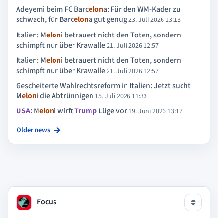
Adeyemi beim FC Barc
elon
a: Für den WM-Kader zu
schwach, für Barc
elon
a gut genug
23. Juli 2026 13:13
Italien: M
elon
i betrauert nicht den Toten, sondern
schimpft nur über Krawalle
21. Juli 2026 12:57
Italien: M
elon
i betrauert nicht den Toten, sondern
schimpft nur über Krawalle
21. Juli 2026 12:57
Gescheiterte Wahlrechtsreform in Italien: Jetzt sucht
M
elon
i die Abtrünnigen
15. Juli 2026 11:33
USA
: M
elon
i wirft
Trump
Lüge vor
19. Juni 2026 13:17
Older news
Focus