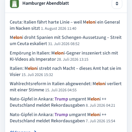
Hamburger Abendblatt
Ceuta: Italien fährt harte Linie – weil M
elon
i ein General
im Nacken sitzt
1. August 2026 11:40
M
elon
i droht Spanien mit Schengen-Aussetzung – Streit
um Ceuta eskaliert
31. Juli 2026 08:52
Empörung in Italien: M
elon
i-Gegner inszeniert sich mit
KI-Videos als Imperator
28. Juli 2026 13:15
Italien: M
elon
i strebt nach Macht – dieses Amt hat sie im
Visier
15. Juli 2026 15:32
Wahlrechtsreform in Italien abgewendet: M
elon
i verliert
mit einer Stimme
15. Juli 2026 04:55
Nato-Gipfel in Ankara:
Trump
umgarnt M
elon
i ++
Deutschland meldet Rekordausgaben
8. Juli 2026 04:21
Nato-Gipfel in Ankara:
Trump
umgarnt M
elon
i ++
Deutschland meldet Rekordausgaben
7. Juli 2026 15:54