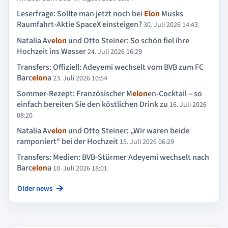
Leserfrage: Sollte man jetzt noch bei
Elon
Musks
Raumfahrt-Aktie SpaceX einsteigen?
30. Juli 2026 14:43
Natalia Av
elon
und Otto Steiner: So schön fiel ihre
Hochzeit ins Wasser
24. Juli 2026 16:29
Transfers: Offiziell: Adeyemi wechselt vom BVB zum FC
Barc
elon
a
23. Juli 2026 10:54
Sommer-Rezept: Französischer M
elon
en-Cocktail – so
einfach bereiten Sie den köstlichen Drink zu
16. Juli 2026
08:20
Natalia Av
elon
und Otto Steiner: „Wir waren beide
ramponiert“ bei der Hochzeit
15. Juli 2026 06:29
Transfers: Medien: BVB-Stürmer Adeyemi wechselt nach
Barc
elon
a
10. Juli 2026 18:01
Older news