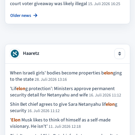
court voter giveaway was likely illegal
15. Juli 2026 16:25
Older news
Haaretz
When Israeli girls' bodies become properties b
elon
ging
to the state
28. Juli 2026 13:16
'Lif
elon
g protection': Ministers approve permanent
security detail for Netanyahu and wife
16. Juli 2026 11:12
Shin Bet chief agrees to give Sara Netanyahu lif
elon
g
security
16. Juli 2026 11:12
'
Elon
Musk likes to think of himself as a self-made
visionary. He isn't'
11. Juli 2026 12:18