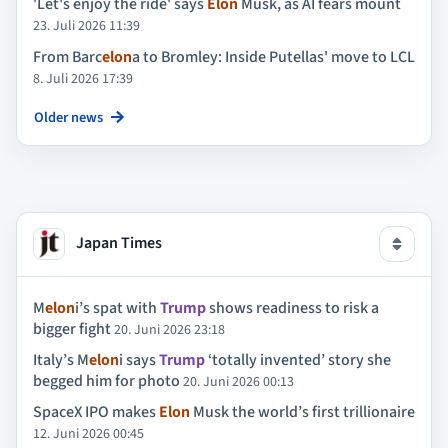
'Let's enjoy the ride' says
Elon
Musk, as AI fears mount
23. Juli 2026 11:39
From Barc
elon
a to Bromley: Inside Putellas' move to LCL
8. Juli 2026 17:39
Older news
Japan Times
M
elon
i’s spat with
Trump
shows readiness to risk a
bigger fight
20. Juni 2026 23:18
Italy’s M
elon
i says
Trump
‘totally invented’ story she
begged him for photo
20. Juni 2026 00:13
SpaceX IPO makes
Elon
Musk the world’s first trillionaire
12. Juni 2026 00:45