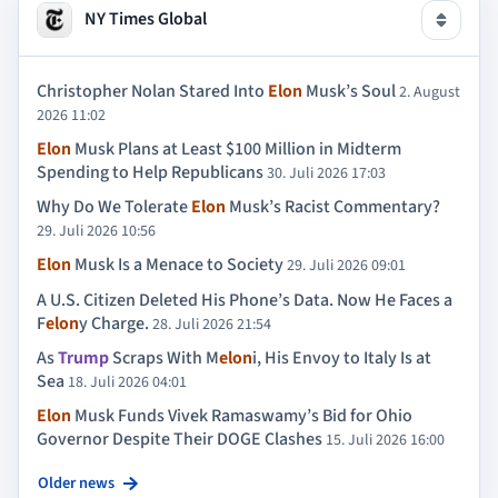
NY Times Global
Christopher Nolan Stared Into
Elon
Musk’s Soul
2. August
2026 11:02
Elon
Musk Plans at Least $100 Million in Midterm
Spending to Help Republicans
30. Juli 2026 17:03
Why Do We Tolerate
Elon
Musk’s Racist Commentary?
29. Juli 2026 10:56
Elon
Musk Is a Menace to Society
29. Juli 2026 09:01
A U.S. Citizen Deleted His Phone’s Data. Now He Faces a
F
elon
y Charge.
28. Juli 2026 21:54
As
Trump
Scraps With M
elon
i, His Envoy to Italy Is at
Sea
18. Juli 2026 04:01
Elon
Musk Funds Vivek Ramaswamy’s Bid for Ohio
Governor Despite Their DOGE Clashes
15. Juli 2026 16:00
Older news