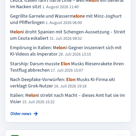
Ceuta: Italien fährt harte Linie – weil M
elon
i ein General
im Nacken sitzt
1. August 2026 11:40
Gegrillte Garnele und Wasserm
elon
e mit Minz-Joghurt
und Pfifferlingen
1. August 2026 06:00
M
elon
i droht Spanien mit Schengen-Aussetzung – Streit
um Ceuta eskaliert
31. Juli 2026 08:52
Empörung in Italien: M
elon
i-Gegner inszeniert sich mit
KI-Videos als Imperator
28. Juli 2026 13:15
Starship: Darum musste
Elon
Musks Riesenrakete ihren
Testflug abbrechen
17. Juli 2026 15:07
Nach Deepfake-Vorwürfen:
Elon
Musks KI-Firma xAI
verklagt Grok-Nutzer
16. Juli 2026 19:18
Italien: M
elon
i strebt nach Macht – dieses Amt hat sie im
Visier
15. Juli 2026 15:32
Older news