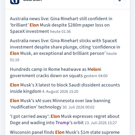
Australia news live: Gina Rinehart still confident in
‘brilliant’
Elon
Musk despite $280m paper loss on
SpaceX investment
heute 01:36
Australia news live: Gina Rinehart sticks with SpaceX
investment despite share plunge, citing ‘confidence in
Elon
Musk, an exceptional and brilliant person’
heute
01:10
Hundreds camp in Rome heatwave as M
elon
i
government cracks down on squats
gestern 04:00
Elon
Musk’s X latest to block Saudi dissident accounts
inside kingdom
4. August 2026 15:20
Elon
Musk’s xAI sues Minnesota over law banning
‘nudification’ technology
30. Juli 2026 00:02
‘I got carried away’:
Elon
Musk expresses regret about
Doge and wading into
Trump
’s orbit
23. Juli 2026 15:27
Wisconsin panel finds
Elon
Musk’s $1m state supreme