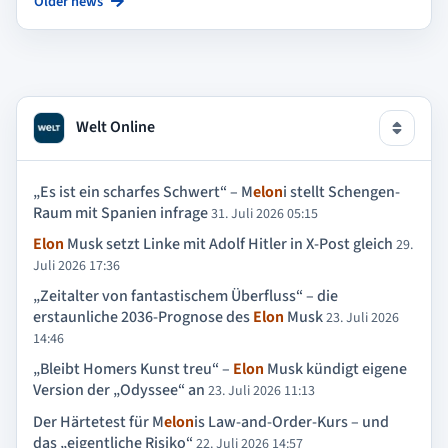
Older news
Welt Online
„Es ist ein scharfes Schwert“ – M
elon
i stellt Schengen-
Raum mit Spanien infrage
31. Juli 2026 05:15
Elon
Musk setzt Linke mit Adolf Hitler in X-Post gleich
29.
Juli 2026 17:36
„Zeitalter von fantastischem Überfluss“ – die
erstaunliche 2036-Prognose des
Elon
Musk
23. Juli 2026
14:46
„Bleibt Homers Kunst treu“ –
Elon
Musk kündigt eigene
Version der „Odyssee“ an
23. Juli 2026 11:13
Der Härtetest für M
elon
is Law-and-Order-Kurs – und
das „eigentliche Risiko“
22. Juli 2026 14:57