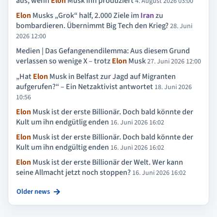
aus, wenn
Elon
Musk ihn produziert
4. August 2026 03:00
Elon
Musks „Grok“ half, 2.000 Ziele im
Iran
zu
bombardieren. Übernimmt Big Tech den Krieg?
28. Juni
2026 12:00
Medien | Das Gefangenendilemma: Aus diesem Grund
verlassen so wenige X – trotz
Elon
Musk
27. Juni 2026 12:00
„Hat
Elon
Musk in Belfast zur Jagd auf Migranten
aufgerufen?“ – Ein Netzaktivist antwortet
18. Juni 2026
10:56
Elon
Musk ist der erste Billionär. Doch bald könnte der
Kult um ihn endgütlig enden
16. Juni 2026 16:02
Elon
Musk ist der erste Billionär. Doch bald könnte der
Kult um ihn endgültig enden
16. Juni 2026 16:02
Elon
Musk ist der erste Billionär der Welt. Wer kann
seine Allmacht jetzt noch stoppen?
16. Juni 2026 16:02
Older news