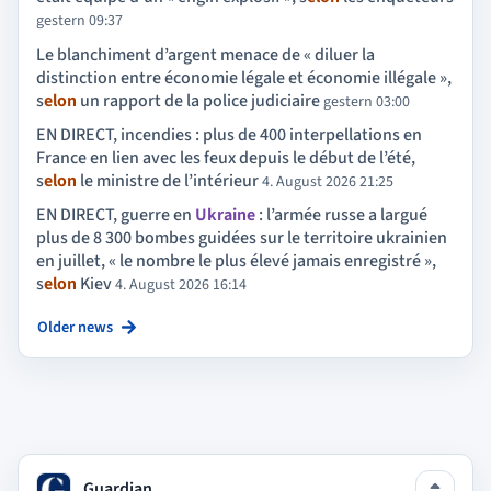
gestern 09:37
Le blanchiment d’argent menace de « diluer la
distinction entre économie légale et économie illégale »,
s
elon
un rapport de la police judiciaire
gestern 03:00
EN DIRECT, incendies : plus de 400 interpellations en
France en lien avec les feux depuis le début de l’été,
s
elon
le ministre de l’intérieur
4. August 2026 21:25
EN DIRECT, guerre en
Ukraine
: l’armée russe a largué
plus de 8 300 bombes guidées sur le territoire ukrainien
en juillet, « le nombre le plus élevé jamais enregistré »,
s
elon
Kiev
4. August 2026 16:14
Older news
Guardian