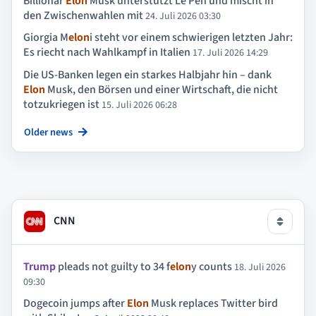
Billionär
Elon
Musk unterstützt Le Pen und mischt in
den Zwischenwahlen mit
24. Juli 2026 03:30
Giorgia M
elon
i steht vor einem schwierigen letzten Jahr:
Es riecht nach Wahlkampf in Italien
17. Juli 2026 14:29
Die US-Banken legen ein starkes Halbjahr hin – dank
Elon
Musk, den Börsen und einer Wirtschaft, die nicht
totzukriegen ist
15. Juli 2026 06:28
Older news
CNN
Trump
pleads not guilty to 34 f
elon
y counts
18. Juli 2026
09:30
Dogecoin jumps after
Elon
Musk replaces Twitter bird