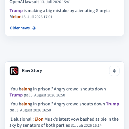
OpenAI lawsuit
13. Juli 2026 15:41
Trump
is making a big mistake by alienating Giorgia
M
elon
i
8. Juli 2026 17:01
Older news
Raw Story
'You b
elon
g in prison!' Angry crowd shouts down
Trump
pal
3. August 2026 16:50
'You b
elon
g in prison!' Angry crowd shouts down
Trump
pal
3. August 2026 16:50
'Delusional':
Elon
Musk's latest vow bashed as pie in the
sky by senators of both parties
31. Juli 2026 16:14