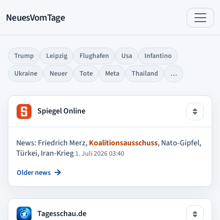
NeuesVomTage
Trump
Leipzig
Flughafen
Usa
Infantino
Ukraine
Neuer
Tote
Meta
Thailand
…
Spiegel Online
News: Friedrich Merz,
Koalitionsausschuss
, Nato-Gipfel,
Türkei, Iran-Krieg
1. Juli 2026 03:40
Older news
Tagesschau.de